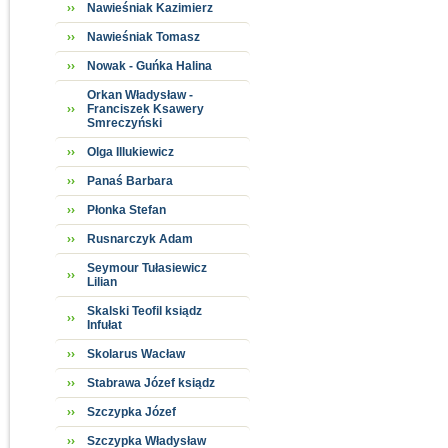
Nawieśniak Kazimierz
Nawieśniak Tomasz
Nowak - Guńka Halina
Orkan Władysław -
Franciszek Ksawery
Smreczyński
Olga Illukiewicz
Panaś Barbara
Płonka Stefan
Rusnarczyk Adam
Seymour Tułasiewicz
Lilian
Skalski Teofil ksiądz
Infułat
Skolarus Wacław
Stabrawa Józef ksiądz
Szczypka Józef
Szczypka Władysław