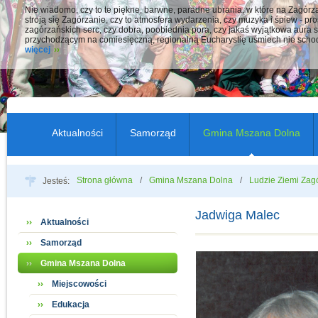
Nie wiadomo, czy to te piękne, barwne, paradne ubrania, w które na Zagór
stroją się Zagórzanie, czy to atmosfera wydarzenia, czy muzyka i śpiew - pro
zagórzańskich serc, czy dobra, poobiednia pora, czy jakaś wyjątkowa aura s
przychodzącym na comiesięczną, regionalną Eucharystię uśmiech nie schod
więcej
Aktualności
Samorząd
Gmina Mszana Dolna
Strona główna
Gmina Mszana Dolna
Ludzie Ziemi Zag
Jesteś:
Jadwiga Malec
Aktualności
Samorząd
Gmina Mszana Dolna
Miejscowości
Edukacja