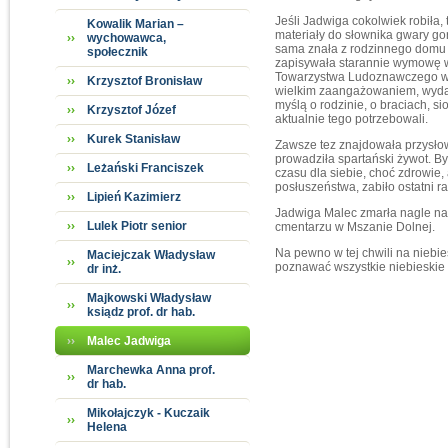
Jeśli Jadwiga cokolwiek robiła
Kowalik Marian –
materiały do słownika gwary gor
wychowawca,
sama znała z rodzinnego domu lu
społecznik
zapisywała starannie wymowę w
Towarzystwa Ludoznawczego w Ms
Krzysztof Bronisław
wielkim zaangażowaniem, wyda
myślą o rodzinie, o braciach, s
Krzysztof Józef
aktualnie tego potrzebowali.
Kurek Stanisław
Zawsze tez znajdowała przysło
prowadziła spartański żywot. By
Leżański Franciszek
czasu dla siebie, choć zdrowie,
posłuszeństwa, zabiło ostatni ra
Lipień Kazimierz
Jadwiga Malec zmarła nagle na
Lulek Piotr senior
cmentarzu w Mszanie Dolnej.
Na pewno w tej chwili na niebi
Maciejczak Władysław
poznawać wszystkie niebieskie
dr inż.
Majkowski Władysław
ksiądz prof. dr hab.
Malec Jadwiga
Marchewka Anna prof.
dr hab.
Mikołajczyk - Kuczaik
Helena