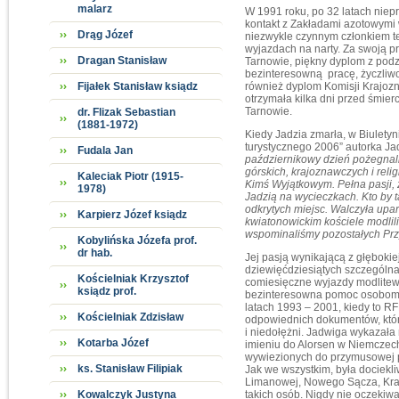
malarz
W 1991 roku, po 32 latach niep
kontakt z Zakładami azotowymi 
Drąg Józef
niezwykle czynnym członkiem te
wyjazdach na narty. Za swoją 
Dragan Stanisław
Tarnowie, piękny dyplom z pod
bezinteresowną pracę, życzliwo
Fijałek Stanisław ksiądz
również dyplom Komisji Krajozn
otrzymała kilka dni przed śmier
Tarnowie.
dr. Flizak Sebastian
(1881-1972)
Kiedy Jadzia zmarła, w Biulety
turystycznego 2006” autorka J
Fudala Jan
październikowy dzień pożegnali
górskich, krajoznawczych i reli
Kaleciak Piotr (1915-
Kimś Wyjątkowym. Pełna pasji,
1978)
Jadzią na wycieczkach. Kto by t
odkrytych miejsc. Walczyła upar
Karpierz Józef ksiądz
kwiatonowickim kościele modlil
wspominaliśmy pozostałych Przy
Kobylińska Józefa prof.
dr hab.
Jej pasją wynikającą z głęboki
dziewięćdziesiątych szczególna
Kościelniak Krzysztof
comiesięczne wyjazdy modlitewn
ksiądz prof.
bezinteresowna pomoc osobom p
latach 1993 – 2001, kiedy to 
Kościelniak Zdzisław
odpowiednich dokumentów, które
i niedołężni. Jadwiga wykazała 
Kotarba Józef
imieniu do Alorsen w Niemczech
wywiezionych do przymusowej pr
ks. Stanisław Filipiak
Jak we wszystkim, była dociekl
Limanowej, Nowego Sącza, Kra
Kowalczyk Justyna
takich osób. Nigdy nie oczekiw