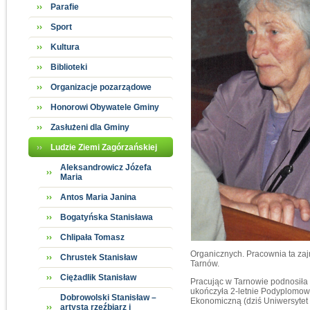
Parafie
Sport
Kultura
Biblioteki
Organizacje pozarządowe
Honorowi Obywatele Gminy
Zasłużeni dla Gminy
Ludzie Ziemi Zagórzańskiej
Aleksandrowicz Józefa
Maria
Antos Maria Janina
Bogatyńska Stanisława
Chlipała Tomasz
Organicznych. Pracownia ta za
Chrustek Stanisław
Tarnów.
Ciężadlik Stanisław
Pracując w Tarnowie podnosiła s
ukończyła 2-letnie Podyplomow
Dobrowolski Stanisław –
Ekonomiczną (dziś Uniwersytet
artysta rzeźbiarz i